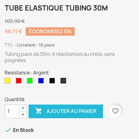
TUBE ELASTIQUE TUBING 30M
103,90 €
98,71 €
ÉCONOMISEZ 5%
TTC
Livraison : 10 jours
Tubing pack de 30m, 6 résistances au choix, sans
poignées
Resistance : Argent
Très
Souple
Medium
Fort
Très
Argent
Souple
Fort
Quantité

favorite_border
AJOUTER AU PANIER

En Stock