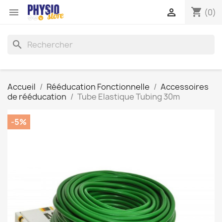
shopping_cart


(0)
search
Accueil
Rééducation Fonctionnelle
Accessoires
de rééducation
Tube Elastique Tubing 30m
-5%