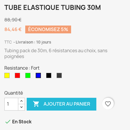
TUBE ELASTIQUE TUBING 30M
88,90 €
84,46 €
ÉCONOMISEZ 5%
TTC
Livraison : 10 jours
Tubing pack de 30m, 6 résistances au choix, sans
poignées
Resistance : Fort
Très
Souple
Medium
Très
Argent
Fort
Souple
Fort
Quantité

favorite_border
AJOUTER AU PANIER

En Stock