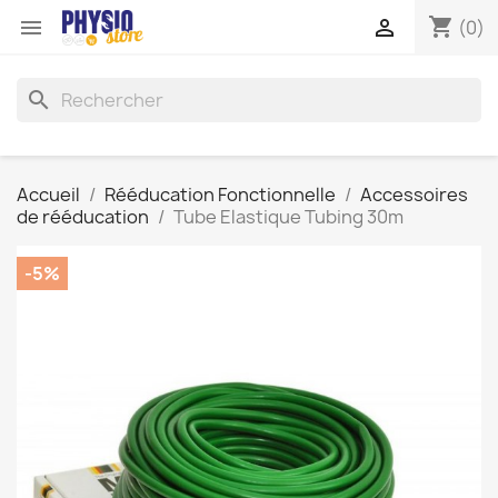
shopping_cart


(0)
search
Accueil
Rééducation Fonctionnelle
Accessoires
de rééducation
Tube Elastique Tubing 30m
-5%