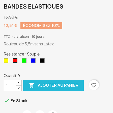
BANDES ELASTIQUES
13,90 €
12,51 €
ÉCONOMISEZ 10%
TTC
Livraison : 10 jours
Rouleau de 5,5m sans Latex
Resistance : Souple
Très
Medium
Fort
Très
Souple
Souple
Fort
Quantité

favorite_border
AJOUTER AU PANIER

En Stock