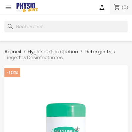
shopping_cart


(0)
search
Accueil
Hygiène et protection
Détergents
Lingettes Désinfectantes
-10%