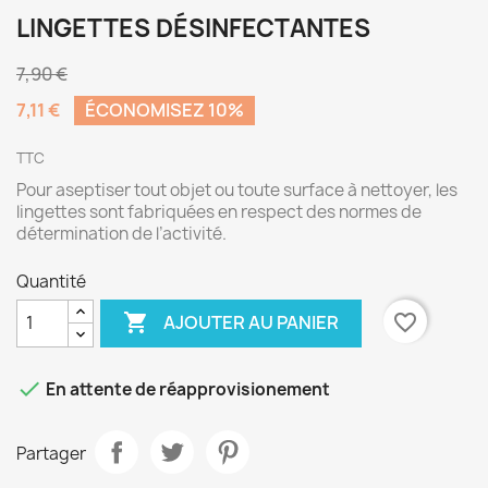
LINGETTES DÉSINFECTANTES
7,90 €
7,11 €
ÉCONOMISEZ 10%
TTC
Pour aseptiser tout objet ou toute surface à nettoyer, les
lingettes sont fabriquées en respect des normes de
détermination de l’activité.
Quantité

favorite_border
AJOUTER AU PANIER

En attente de réapprovisionement
Partager