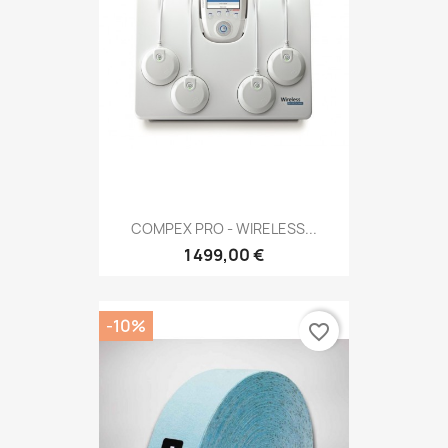
COMPEX PRO - WIRELESS...
1 499,00 €
-10%
favorite_border