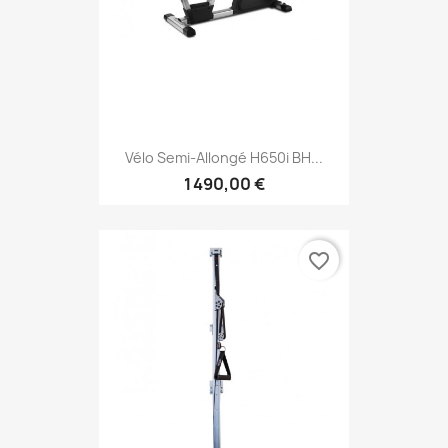
Vélo Semi-Allongé H650i BH...
1 490,00 €
favorite_border