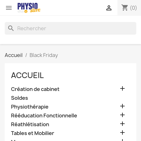
shopping_cart


(0)
search
Accueil
Black Friday
ACCUEIL

Création de cabinet
Soldes

Physiothérapie

Rééducation Fonctionnelle

Réathlétisation

Tables et Mobilier