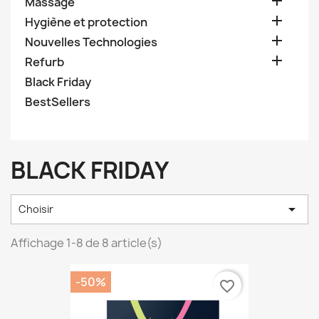

Massage

Hygiène et protection

Nouvelles Technologies

Refurb
Black Friday
BestSellers
BLACK FRIDAY

Choisir
Affichage 1-8 de 8 article(s)
-50%
favorite_border