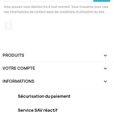
Vous pouvez vous désinscrire à tout moment. Vous trouverez pour cela
nos informations de contact dans les conditions d'utilisation du site.
Facebook
PRODUITS

VOTRE COMPTE

INFORMATIONS
keyboard_arrow_down
Sécurisation du paiement
Service SAV réactif