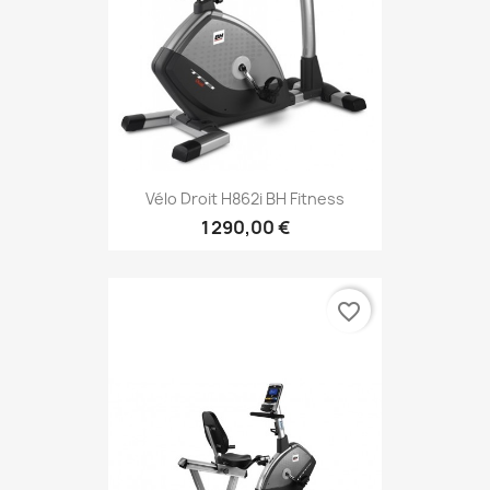
Vélo Droit H862i BH Fitness
1 290,00 €
favorite_border