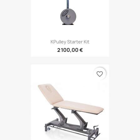
KPulley Starter Kit
2 100,00 €
favorite_border