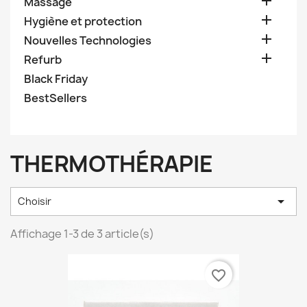

Massage

Hygiène et protection

Nouvelles Technologies

Refurb
Black Friday
BestSellers
THERMOTHÉRAPIE

Choisir
Affichage 1-3 de 3 article(s)
favorite_border