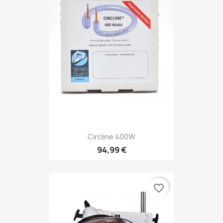
Circline 400W
94,99 €
favorite_border