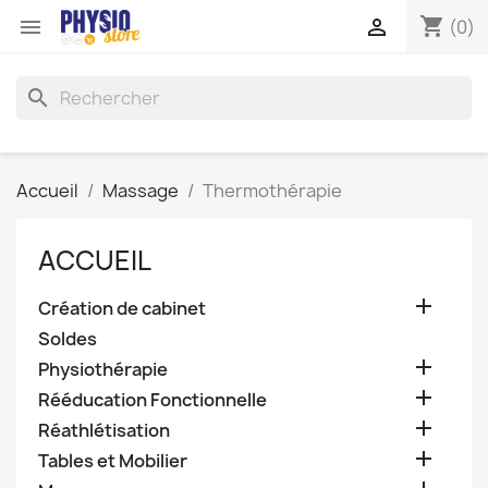
shopping_cart


(0)
search
Accueil
Massage
Thermothérapie
ACCUEIL

Création de cabinet
Soldes

Physiothérapie

Rééducation Fonctionnelle

Réathlétisation

Tables et Mobilier