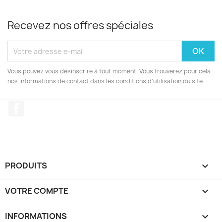
Recevez nos offres spéciales
Vous pouvez vous désinscrire à tout moment. Vous trouverez pour cela
nos informations de contact dans les conditions d'utilisation du site.
Facebook
PRODUITS

VOTRE COMPTE

INFORMATIONS
keyboard_arrow_down