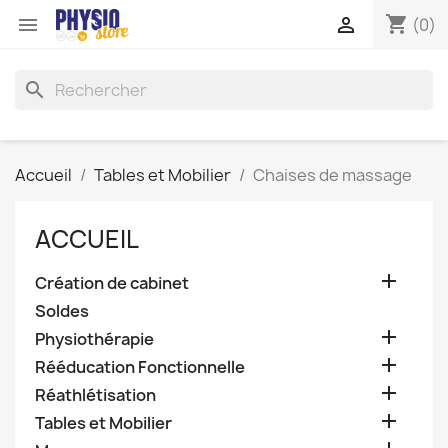
shopping_cart


(0)
search
Accueil
Tables et Mobilier
Chaises de massage
ACCUEIL

Création de cabinet
Soldes

Physiothérapie

Rééducation Fonctionnelle

Réathlétisation

Tables et Mobilier