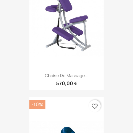
Chaise De Massage...
570,00 €
-10%
favorite_border