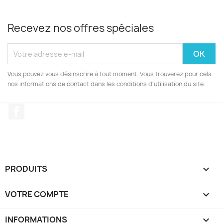
Recevez nos offres spéciales
Vous pouvez vous désinscrire à tout moment. Vous trouverez pour cela
nos informations de contact dans les conditions d'utilisation du site.
Facebook
PRODUITS

VOTRE COMPTE

INFORMATIONS
keyboard_arrow_down