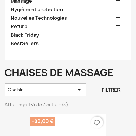

Massage

Hygiène et protection

Nouvelles Technologies

Refurb
Black Friday
BestSellers
CHAISES DE MASSAGE

FILTRER
Choisir
Affichage 1-3 de 3 article(s)
-80,00 €
favorite_border