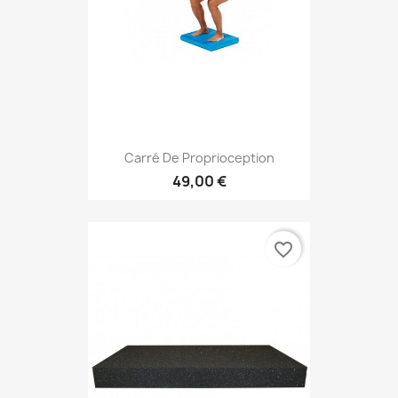
Carré De Proprioception
49,00 €
favorite_border