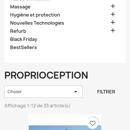

Massage

Hygiène et protection

Nouvelles Technologies

Refurb
Black Friday
BestSellers
PROPRIOCEPTION

FILTRER
Choisir
Affichage 1-12 de 33 article(s)
favorite_border