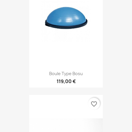
Boule Type Bosu
119,00 €
favorite_border