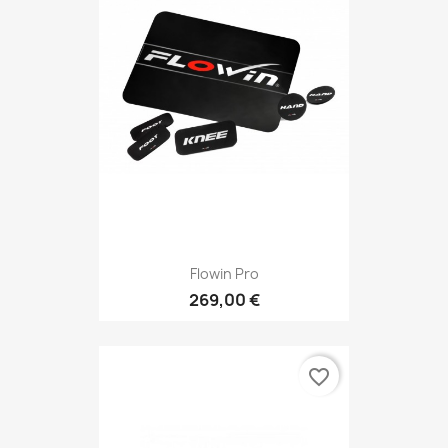
Flowin Pro
269,00 €
favorite_border