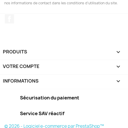
nos informations de contact dans les conditions d'utilisation du site.
Facebook
PRODUITS

VOTRE COMPTE

INFORMATIONS
keyboard_arrow_down
Sécurisation du paiement
Service SAV réactif
© 2026 - Logiciel e-commerce par PrestaShop™