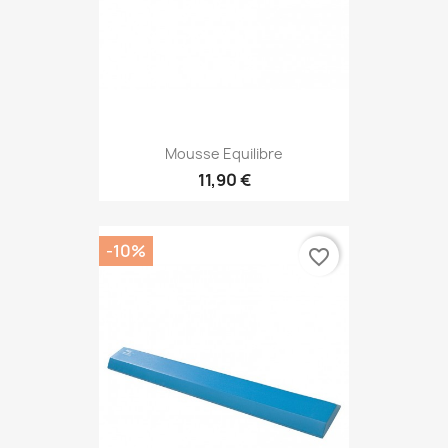
Mousse Equilibre
11,90 €
-10%
favorite_border