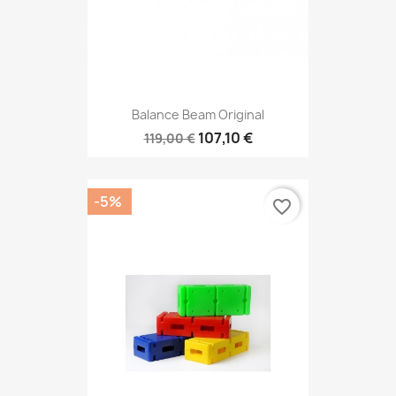
Balance Beam Original
107,10 €
119,00 €
-5%
favorite_border