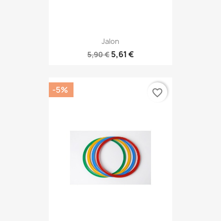
Jalon
5,61 €
5,90 €
-5%
favorite_border