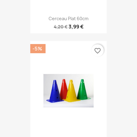
Cerceau Plat 60cm
3,99 €
4,20 €
-5%
favorite_border