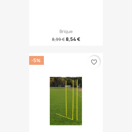
Brique
8,54 €
8,99 €
-5%
favorite_border