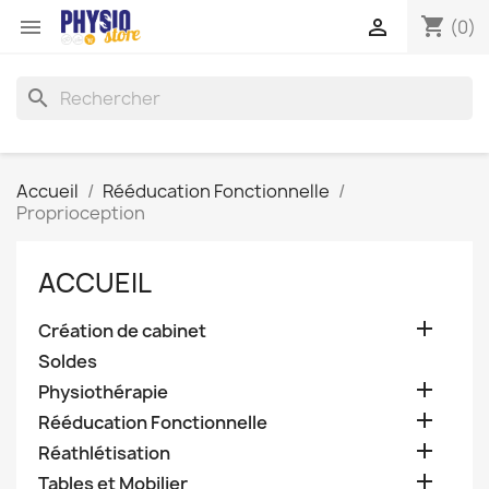
shopping_cart


(0)
search
Accueil
Rééducation Fonctionnelle
Proprioception
ACCUEIL

Création de cabinet
Soldes

Physiothérapie

Rééducation Fonctionnelle

Réathlétisation

Tables et Mobilier