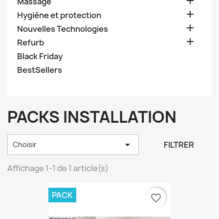

Massage

Hygiène et protection

Nouvelles Technologies

Refurb
Black Friday
BestSellers
PACKS INSTALLATION

FILTRER
Choisir
Affichage 1-1 de 1 article(s)
PACK
favorite_border