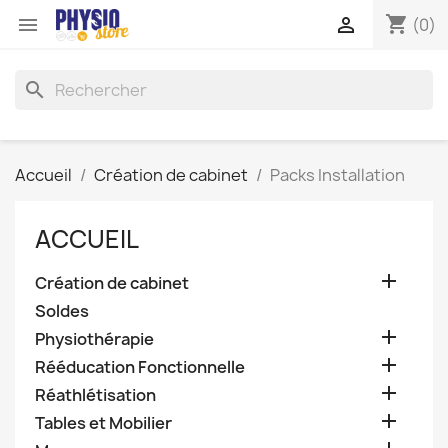
shopping_cart


(0)
search
Accueil
Création de cabinet
Packs Installation
ACCUEIL

Création de cabinet
Soldes

Physiothérapie

Rééducation Fonctionnelle

Réathlétisation

Tables et Mobilier